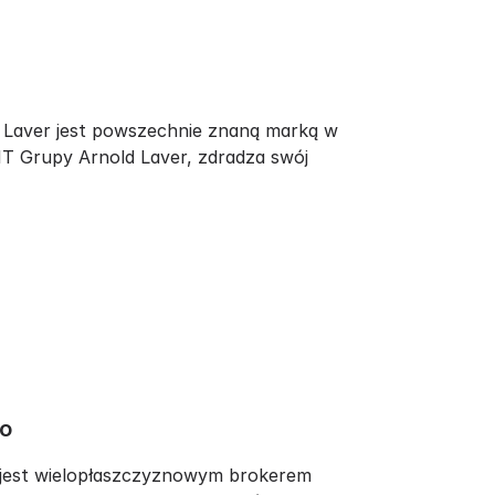
d Laver jest powszechnie znaną marką w
IT Grupy Arnold Laver, zdradza swój
go
ce jest wielopłaszczyznowym brokerem