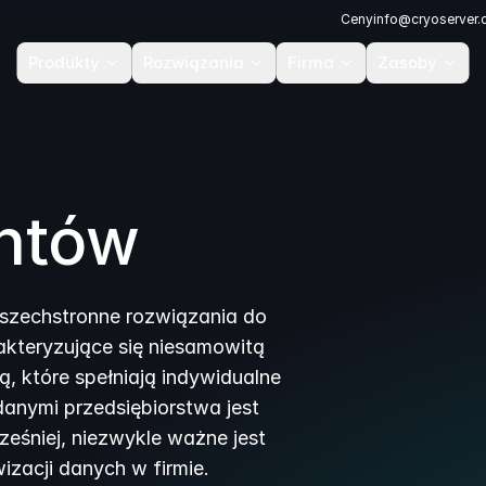
Ceny
info@cryoserver
Produkty
Rozwiązania
Firma
Zasoby
entów
wszechstronne rozwiązania do
rakteryzujące się niesamowitą
ą, które spełniają indywidualne
danymi przedsiębiorstwa jest
ześniej, niezwykle ważne jest
izacji danych w firmie.