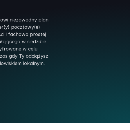
anowi niezawodny plan
r(y) pocztowy(e)
ci i fachowo prostej
łającego w siedzibie
zyfrowane w celu
zas gdy Ty odciążysz
dowiskiem lokalnym.