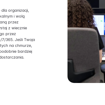
dla organizacji,
kalnym i wolą
aną przez
staj z wiecznie
ego przez
7/365. Jeśli Twoja
rtych na chmurze,
odobnie bardziej
dostarczania.