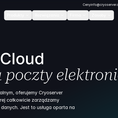
Ceny
info@cryoserver
Produkty
Rozwiązania
Firma
Zasoby
 Cloud
 poczty elektron
kalnym, oferujemy Cryoserver
órej całkowicie zarządzamy
danych. Jest to usługa oparta na