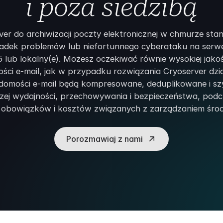
i poza siedzibą
er do archiwizacji poczty elektronicznej w chmurze st
adek problemów lub niefortunnego cyberataku na serwe
5 lub lokalny(e). Możesz oczekiwać równie wysokiej jakoś
ości e-mail, jak w przypadku rozwiązania Cryoserver dzia
adomości e-mail będą kompresowane, deduplikowane i s
zej wydajności, przechowywania i bezpieczeństwa, podc
h obowiązków i kosztów związanych z zarządzaniem śro
Porozmawiaj z nami